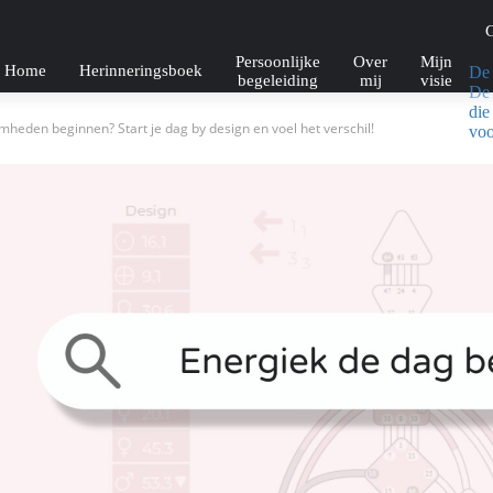
G
Persoonlijke
Over
Mijn
Home
Herinneringsboek
De 
begeleiding
mij
visie
De 
die
heden beginnen? Start je dag by design en voel het verschil!
vo