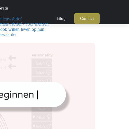
ratis
Blog
Contact
nieuwsbrief
nieuwsbrief - voor mensen
 ook willen leven op hun
orwaarden