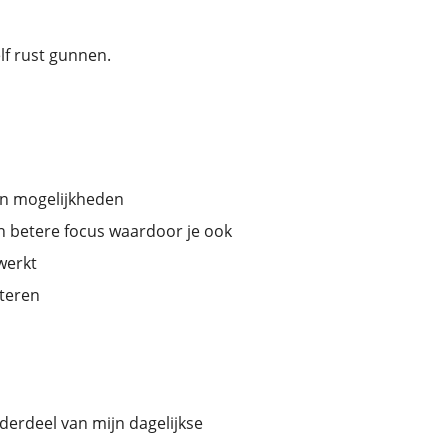
f rust gunnen.
 en mogelijkheden
een betere focus waardoor je ook
werkt
cteren
onderdeel van mijn dagelijkse