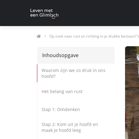
Op zoek naar rust en richting in je drukke bestaan?
Inhoudsopgave
Waarom zijn we zo druk in ons
hoofd?
Het belang van rust
Stap 1: Omdenken
Stap 2: Kom uit je hoofd en
maak je hoofd leeg