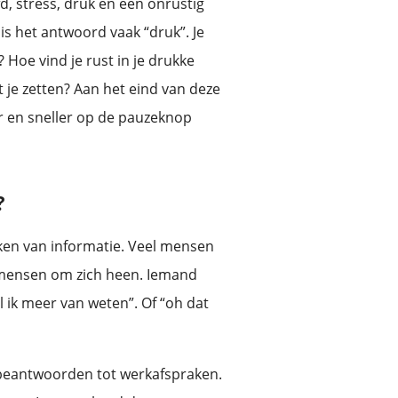
d, stress, druk en een onrustig
is het antwoord vaak “druk”. Je
Hoe vind je rust in je drukke
t je zetten? Aan het eind van deze
er en sneller op de pauzeknop
?
rken van informatie. Veel mensen
 mensen om zich heen. Iemand
 wil ik meer van weten”. Of “oh dat
l beantwoorden tot werkafspraken.