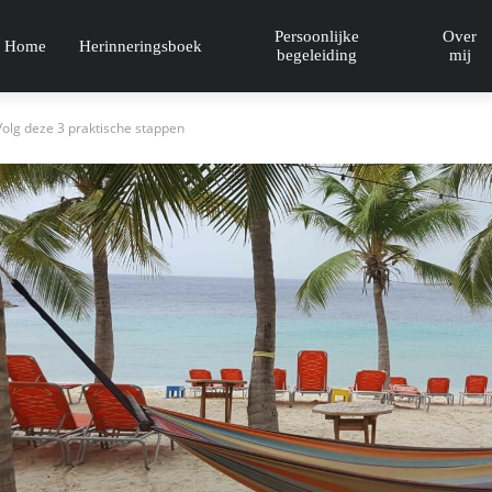
Persoonlijke
Over
Home
Herinneringsboek
begeleiding
mij
 Volg deze 3 praktische stappen